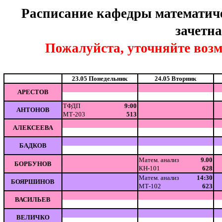
Расписание кафедры математиче
зачетна
Пожалуйста, уточняйте возм
23.05 Понедельник
24.05 Вторник
АРЕСТОВ
ТФДП
9:00
АНТОНОВ
МТ-203
513
АЛЕКСЕЕВА
БАДКОВ
Матем. анализ
9.00
БОРБУНОВ
КН-101
628
Матем. анализ
14:30
БОЯРШИНОВ
МТ-102
623
ВАСИЛЬЕВ
ВЕЛИЧКО