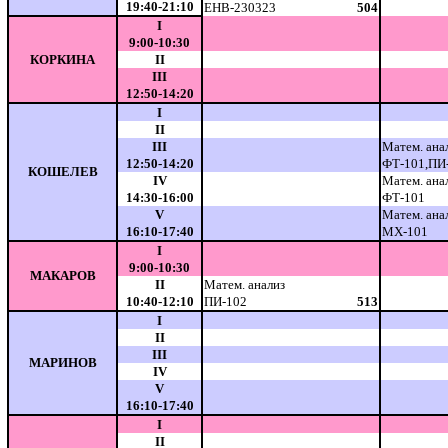
19:40-21:10
ЕНВ-230323
504
I
9:00-10:30
КОРКИНА
II
III
12:50-14:20
I
II
III
Матем. ана
12:50-14:20
ФТ-101,ПИ
КОШЕЛЕВ
IV
Матем. ана
14:30-16:00
ФТ-101
V
Матем. ана
16:10-17:40
МХ-101
I
9:00-10:30
МАКАРОВ
II
Матем. анализ
10:40-12:10
ПИ-102
513
I
II
III
МАРИНОВ
IV
V
16:10-17:40
I
II