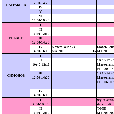
12:50-14:20
ПАТРАКЕЕВ
IV
V
VI
17:50-19:20
I
II
10:40-12:10
РЕКАНТ
III
12:50-14:20
IV
Матем. анализ
Матем. ан
14:30-16:00
МХ-201
515
МТ-203
I
II
10:50-12:2
10:40-12:10
Матем. ана
ЕН-230307
III
13:10-14:4
СИМОНОВ
12:50-14:20
Матем. ана
ЕН-306,307
IV
14:30-16:00
I
Функ. анал
9:00-10:30
ФТ-201/КН
II
ТФДП
10:40-12:10
МТ-201,20