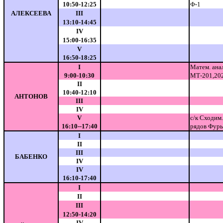
10:50-12:25
Ф-1
АЛЕКСЕЕВА
III
13:10-14:45
IV
15:00-16:35
V
16:50-18:25
I
Матем. ана
9:00-10:30
МТ-201,20
II
10:40-12:10
АНТОНОВ
III
IV
V
с/к Сходим.
16:10--17:40
рядов Фурь
I
II
III
БАБЕНКО
IV
IV
16:10-17:40
I
II
III
12:50-14:20
IV