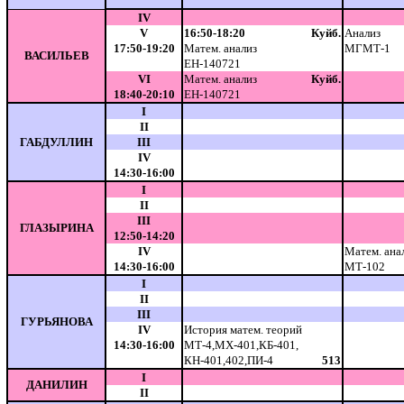
IV
V
16:50-18:20
Куйб.
Анализ
17:50-19:20
Матем. анализ
МГМТ-1
ВАСИЛЬЕВ
ЕН-140721
VI
Матем. анализ
Куйб.
18:40-20:10
ЕН-140721
I
II
ГАБДУЛЛИН
III
IV
14:30-16:00
I
II
III
ГЛАЗЫРИНА
12:50-14:20
IV
Матем. ана
14:30-16:00
МТ-102
I
II
III
ГУРЬЯНОВА
IV
История матем. теорий
14:30-16:00
МТ-4,МХ-401,КБ-401,
КН-401,402,ПИ-4
513
I
ДАНИЛИН
II