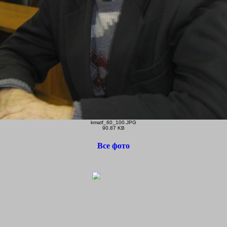
kmatf_60_100.JPG
90.87 KB
Все фото