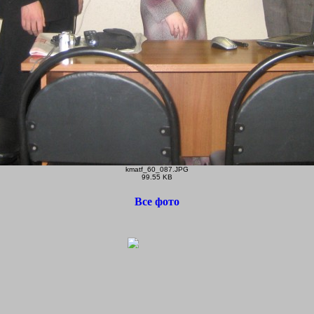
kmatf_60_087.JPG
99.55 KB
Все фото