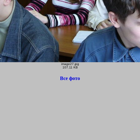
image27.jpg
107.11 KB
Все фото