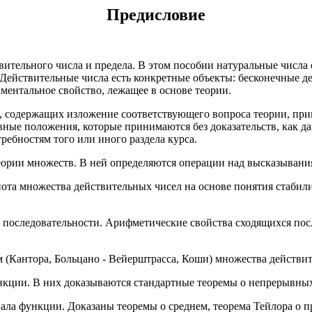
Предисловие
ительного числа и предела. В этом пособии натуральные числа 
 Действительные числа есть конкретные объекты: бесконечные д
ментальное свойство, лежащее в основе теории.
ов, содержащих изложение соответствующего вопроса теории, пр
ные положения, которые принимаются без доказательств, как дан
ребностям того или иного раздела курса.
теории множеств. В ней определяются операции над высказывани
лнота множества действительных чисел на основе понятия стаби
ой последовательности. Арифметические свойства сходящихся по
м (Кантора, Больцано - Вейерштрасса, Коши) множества действи
нкции. В них доказываются стандартные теоремы о непрерывных
ала функции. Доказаны теоремы о среднем, теорема Тейлора о