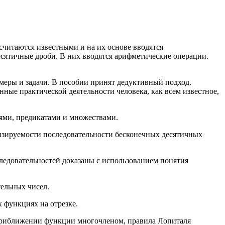
считаются известными и на их основе вводятся
есятичные дроби. В них вводятся арифметические операции.
имеры и задачи. В пособии принят дедуктивный подход.
ные практической деятельности человека, как всем известное,
ями, предикатами и множествами.
лизируемости последовательности бесконечных десятичных
следовательностей доказаны с использованием понятия
тельных чисел.
 функциях на отрезке.
 приближении функции многочленом, правила Лопиталя