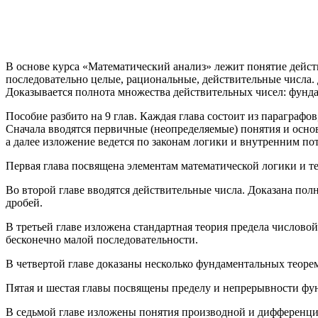
В основе курса «Математический анализ» лежит понятие действ
последовательно целые, рациональные, действительные числа.
Доказывается полнота множества действительных чисел: фунда
Пособие разбито на 9 глав. Каждая глава состоит из параграф
Сначала вводятся первичные (неопределяемые) понятия и основ
а далее изложение ведется по законам логики и внутренним пот
Первая глава посвящена элементам математической логики и 
Во второй главе вводятся действительные числа. Доказана по
дробей.
В третьей главе изложена стандартная теория предела числов
бесконечно малой последовательности.
В четвертой главе доказаны несколько фундаментальных теоре
Пятая и шестая главы посвящены пределу и непрерывности фу
В седьмой главе изложены понятия производной и дифференци